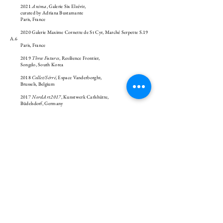
2021
Anima
, Galerie Six Elzévir,
curated by Adriana Bustamante
Paris, France
2020 Galerie Maxime Cornette de St Cyr, Marché Serpette S.19
A.6
Paris, France
2019
Three Futures
, Resilience Frontier,
Songdo, South Korea
2018
Collet/Sérré
, Espace Vanderborght,
Brussels, Belgium
2017
NordArt2017
, Kunstwerk Carlshütte,
Büdelsdorf, Germany
2017
Nu
, 7 quai du Commerce,
Brussels, Belgium
Residencies:
2024 Permanent Residency, Soukmachines Le Préavie
Paris, France
2021 Château de Lourmarin
Fondation
Laurent-Vibert / Institut de France
maxime.simon.pro@gmail.com
@maxime.simon.atelier