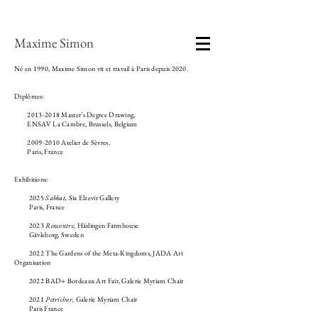
Maxime Simon
Né en 1990, Maxime Simon vit et travail à Paris depuis 2020.​
Diplômes:
2013-2018
Master’s Degree Drawing,
ENSAV La Cambre, Brussels, Belgium​
2009-2010
Atelier de Sèvres,
Paris, France
Exhibitions:
2025
Sabbat,
Six Elzevir Gallery
Paris, France
2023
Rencontre,
Häslingen Farmhouse
Gävleborg, Sweden
2022 The Gardens of the Meta-Kingdoms, JADA Art
Organisation
2022 BAD+ Bordeaux Art Fair, Galerie Myriam Chair
2021
Petrichor,
Galerie Myriam Chair
Paris France